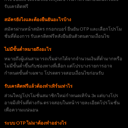
รับเครดิตฟรี
สมัครยังไงและต้องยืนยันอะไรบ้าง
สมัครผ่านหน้าสมัคร กรอกเบอร์ ยืนยัน OTP และเลือกโปรโม
ชั่นที่ต้องการ รับเครดิตฟรีหลังยืนยันตัวตนตามเงื่อนไข
ไม่มีขั้นต่ำหมายถึงอะไร
หมายถึงผู้เล่นสามารถเริ่มฝากได้จากจำนวนเงินที่ต่ำมากหรือ
ไม่มีขั้นต่ำขึ้นกับช่องทางที่เลือก แต่โปรบางรายการอาจ
กำหนดขั้นต่ำเฉพาะ โปรดตรวจสอบเงื่อนไขก่อนรับ
รับเครดิตฟรีแล้วต้องทำเทิร์นเท่าไร
ส่วนใหญ่โปรโมชั่นสมาชิกใหม่กำหนดเทิร์น 3x แต่บางโปร
อาจมีเทิร์นที่ต่างกัน ตรวจสอบในหน้ารายละเอียดโปรโมชั่น
เพื่อความแน่นอน
ระบบ OTP ไม่มาต้องทำอย่างไร