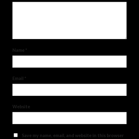
Name
*
Email
*
Website
Save my name, email, and website in this browser