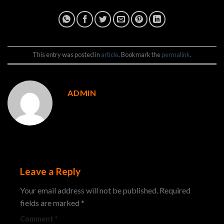
This entry was posted in
article
. Bookmark the
permalink
.
ADMIN
Leave a Reply
Your email address will not be published.
Required
fields are marked
*
Comment
*