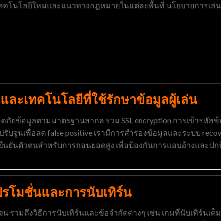
ับเทคโนโลยีใหม่และแนวทางกฎหมายในแต่ละพื้นที่ นโยบายการเล่นอย
เทคโนโลยีที่ใช้รักษาข้อมูลผู้เล่น
อดภัยข้อมูลตามมาตรฐานสากล รวม SSL encryption การเข้ารหัส
ปรับจูนเพื่อลด false positive เรามีการสำรองข้อมูลและระบบ recove
รยืนยันตัวตนสำหรับการถอนยอดสูง เพื่อป้องกันการแอบอ้างและปกป้
โปรโมชั่นและการนับเทิร์น
 รวมถึงวิธีการนับเทิร์นและข้อจำกัดต่างๆ เช่น เกมที่นับเทิร์นเต็ม 