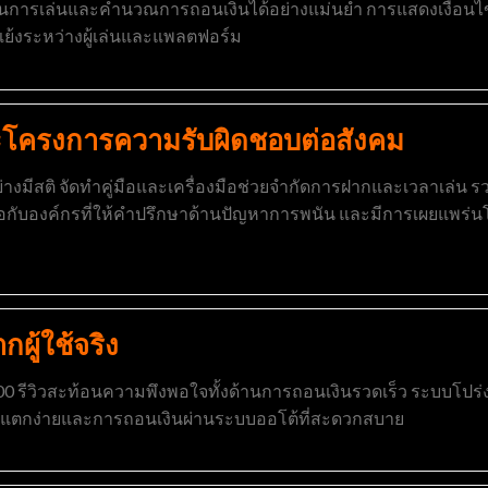
างแผนการเล่นและคำนวณการถอนเงินได้อย่างแม่นยำ การแสดงเงื่อนไ
แย้งระหว่างผู้เล่นและแพลตฟอร์ม
ละโครงการความรับผิดชอบต่อสังคม
างมีสติ จัดทำคู่มือและเครื่องมือช่วยจำกัดการฝากและเวลาเล่น รวม
ือกับองค์กรที่ให้คำปรึกษาด้านปัญหาการพนัน และมีการเผยแพร่น
ผู้ใช้จริง
,500 รีวิวสะท้อนความพึงพอใจทั้งด้านการถอนเงินรวดเร็ว ระบบโปร่
สล็อตแตกง่ายและการถอนเงินผ่านระบบออโต้ที่สะดวกสบาย