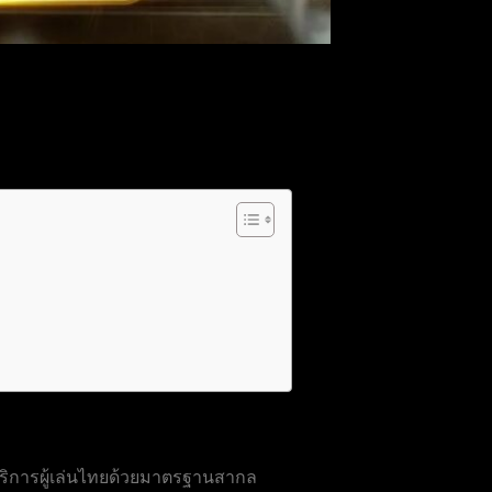
้บริการผู้เล่นไทยด้วยมาตรฐานสากล