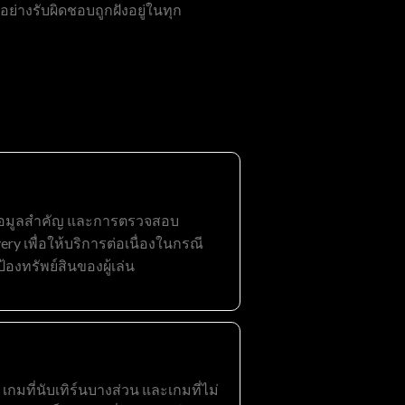
่างรับผิดชอบถูกฝังอยู่ในทุก
ข้อมูลสำคัญ และการตรวจสอบ
ry เพื่อให้บริการต่อเนื่องในกรณี
องทรัพย์สินของผู้เล่น
เกมที่นับเทิร์นบางส่วน และเกมที่ไม่