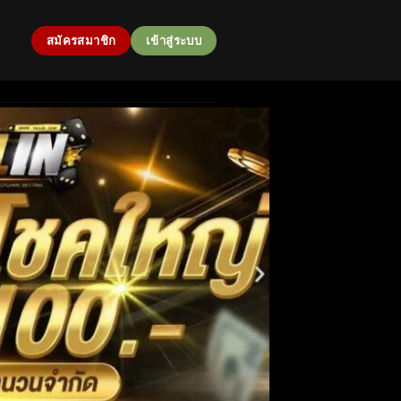
สมัครสมาชิก
เข้าสู่ระบบ